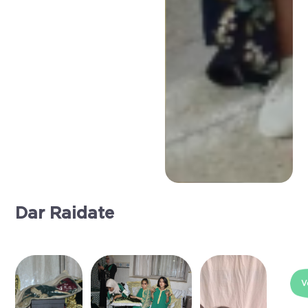
Dar Raidate
V