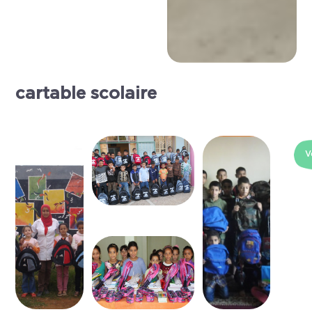
cartable scolaire
V