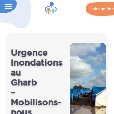
Faire un don
Urgence
Inondations
au
Gharb
–
Mobilisons-
nous