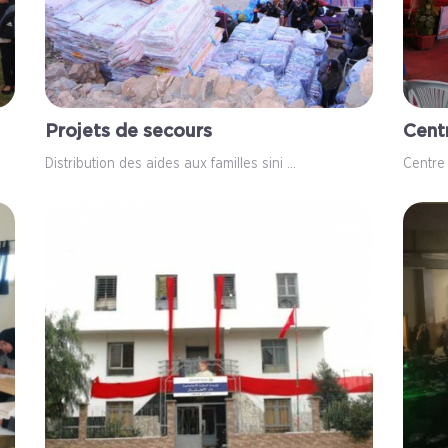
Projets de secours
Cent
Distribution des aides aux familles sini ...
Centre 
9
125