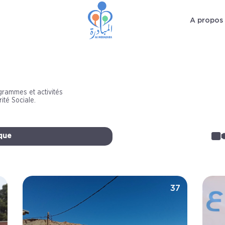
A propos
grammes et activités
rité Sociale.
que
2
37