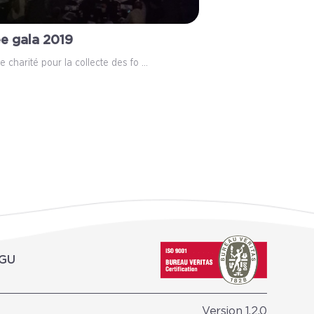
ée gala 2019
e charité pour la collecte des fo ...
GU
Version 1.2.0