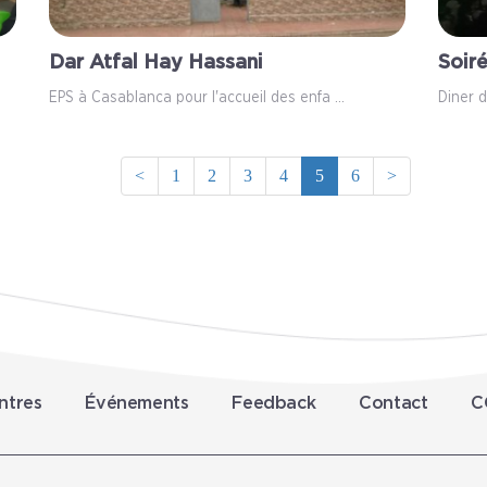
Dar Atfal Hay Hassani
Soir
EPS à Casablanca pour l'accueil des enfa ...
Diner d
<
1
2
3
4
5
6
>
ntres
Événements
Feedback
Contact
C