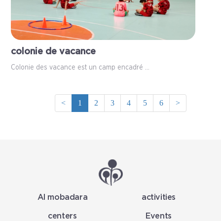
colonie de vacance
Colonie des vacance est un camp encadré ...
<
1
2
3
4
5
6
>
Al mobadara
activities
centers
Events